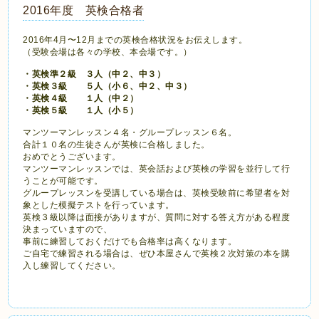
2016年度 英検合格者
2016年4月〜12月までの英検合格状況をお伝えします。
（受験会場は各々の学校、本会場です。）
・英検準２級 ３人（中２、中３）
・英検３級 ５人（小６、中２、中３）
・英検４級 １人（中２）
・英検５級 １人（小５）
マンツーマンレッスン４名・グループレッスン６名。
合計１０名の生徒さんが英検に合格しました。
おめでとうございます。
マンツーマンレッスンでは、英会話および英検の学習を並行して行
うことが可能です。
グループレッスンを受講している場合は、英検受験前に希望者を対
象とした模擬テストを行っています。
英検３級以降は面接がありますが、質問に対する答え方がある程度
決まっていますので、
事前に練習しておくだけでも合格率は高くなります。
ご自宅で練習される場合は、ぜひ本屋さんで英検２次対策の本を購
入し練習してください。